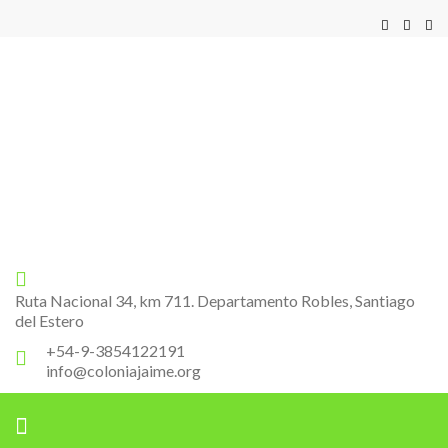
Pagina Oficial
Colonia Jaime
Ruta Nacional 34, km 711. Departamento Robles, Santiago
del Estero
+54-9-3854122191
info@coloniajaime.org