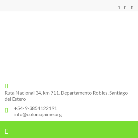
Pagina Oficial
Colonia Jaime
Ruta Nacional 34, km 711. Departamento Robles, Santiago
del Estero
+54-9-3854122191
info@coloniajaime.org